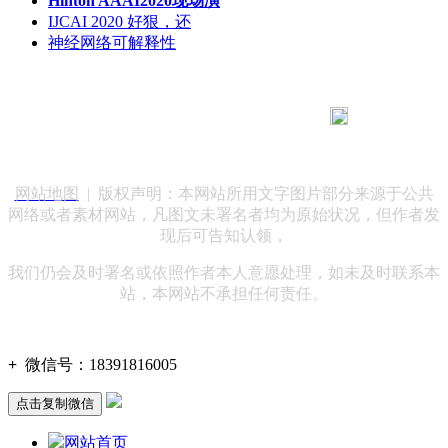
Hinton AAAI2020现场演
IJCAI 2020 好狠，还
神经网络可解释性
183 9181 6005
客服热线：
客服QQ：10014803 公司地址：陕西省咸阳市秦都区世纪大
道华宇双子星A座 法律顾问：陕西润丰律师事务所
网站地图
| 版权声明：本网站所用文字图片部分来源于公共
网络或者素材网站，凡图文未署名者均为原始状况，但作者发
现后可告知认领，
我们仍会及时署名或依照作者本人意愿处理，如未及时联系本
站，本网站不承担任何责任。
+
微信号：
18391816005
点击复制微信
网站首页