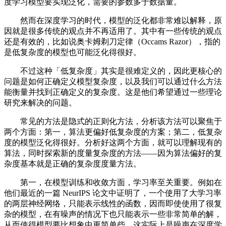
度学习模型要实现泛化，需要的参数多于数据量。
然而在深度学习的时代，模型的泛化都非常难以解释，原
因就是很多传统的观点并不再适用了。其中有一些传统的观点
还是有效的，比如说奥卡姆剃刀定律（Occams Razor），指的
是低复杂度的模型也可能泛化得很好。
不过这种「低复杂度」其实是很难定义的，因此更核心的
问题是如何正确定义模型复杂度，以及我们可以通过什么方法
能衡量并找到正确定义的复杂度。这是他们希望通过一些理论
研究来解决的问题。
常见的方法是隐式的正则化方法，分析该方法可以聚焦于
两个方面：第一，算法更偏好低复杂度的方案；第二，低复杂
度的模型泛化得很好。分析好这两个方面，就可以理解现有的
算法，同时探索新的度量复杂度的方法——因为算法偏好的复
杂度基本就是正确的复杂度度量方法。
第一，在模型训练和收敛方面，学习率至关重要。例如在
他们最近的一篇 NeurIPS 论文中证明了，一个使用了大学习率
的两层神经网络，只能表示线性的函数，因而即使使用了很复
杂的模型，在有噪声的情况下也只能表示一些非常简单的解，
从而使得模型要比想象中更简单些，这实际上是噪声在深度学