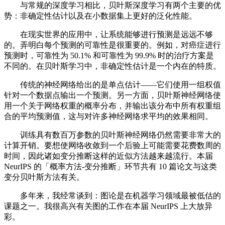
与常规的深度学习相比，贝叶斯深度学习有两个主要的优
势：非确定性估计以及在小数据集上更好的泛化性能。
在现实世界的应用中，让系统能够进行预测是远远不够
的。弄明白每个预测的可靠性是很重要的。例如，对癌症进行
预测时，可靠性为 50.1% 和可靠性为 99.9% 时的治疗方案是
不同的。在贝叶斯学习中，非确定性估计是一个内在的特质。
传统的神经网络给出的是单点估计——它们使用一组权值
针对一个数据点输出一个预测。另一方面，贝叶斯神经网络使
用一个关于网络权重的概率分布，并输出该分布中所有权重组
合的平均预测值，这与对许多神经网络求平均的效果相同。
训练具有数百万参数的贝叶斯神经网络仍然需要非常大的
计算开销。要想使网络收敛到一个后验上可能需要花费数周的
时间，因此诸如变分推断这样的近似方法越来越流行。本届
NeurIPS 的「概率方法-变分推断」环节共有 10 篇论文与这类
变分贝叶斯方法有关。
多年来，我经常谈到：图论是在机器学习领域最被低估的
课题之一。我很高兴有关图的工作在本届 NeurIPS 上大放异
彩。