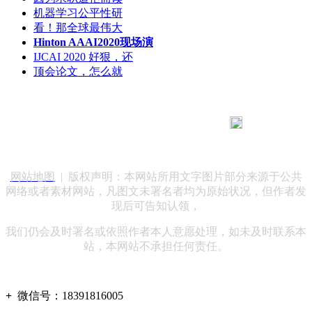
机器学习公平性研
看！那全球最伟大
Hinton AAAI2020现场演
IJCAI 2020 好狠，还
顶会论文，怎么就
183 9181 6005
客服热线：
客服QQ：10014803 公司地址：陕西省咸阳市秦都区世纪大
道华宇双子星A座 法律顾问：陕西润丰律师事务所
网站地图
| 版权声明：本网站所用文字图片部分来源于公共
网络或者素材网站，凡图文未署名者均为原始状况，但作者发
现后可告知认领，
我们仍会及时署名或依照作者本人意愿处理，如未及时联系本
站，本网站不承担任何责任。
+
微信号：
18391816005