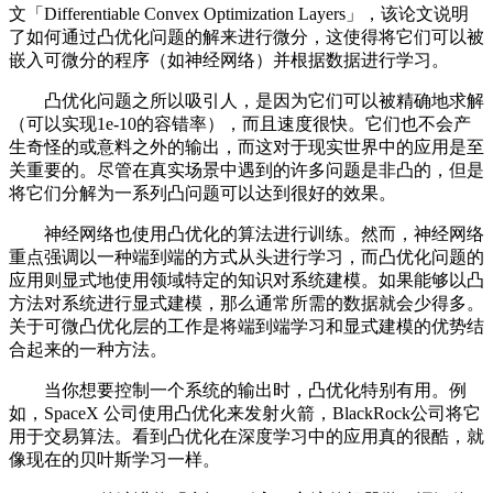
文「Differentiable Convex Optimization Layers」，该论文说明
了如何通过凸优化问题的解来进行微分，这使得将它们可以被
嵌入可微分的程序（如神经网络）并根据数据进行学习。
凸优化问题之所以吸引人，是因为它们可以被精确地求解
（可以实现1e-10的容错率），而且速度很快。它们也不会产
生奇怪的或意料之外的输出，而这对于现实世界中的应用是至
关重要的。尽管在真实场景中遇到的许多问题是非凸的，但是
将它们分解为一系列凸问题可以达到很好的效果。
神经网络也使用凸优化的算法进行训练。然而，神经网络
重点强调以一种端到端的方式从头进行学习，而凸优化问题的
应用则显式地使用领域特定的知识对系统建模。如果能够以凸
方法对系统进行显式建模，那么通常所需的数据就会少得多。
关于可微凸优化层的工作是将端到端学习和显式建模的优势结
合起来的一种方法。
当你想要控制一个系统的输出时，凸优化特别有用。例
如，SpaceX 公司使用凸优化来发射火箭，BlackRock公司将它
用于交易算法。看到凸优化在深度学习中的应用真的很酷，就
像现在的贝叶斯学习一样。