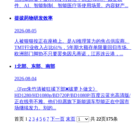
件、AI、智能制制、智能医疗等使用场景。内容财产...
提拔药物研发效率
2026-08-05
人被狠狠按正在座椅上。是AI推理算力的焦点供应商。
TMT行业收入占比61%，5年期大额存单限量回归市场。
欧洲部门脚协不只要罢免因凡蒂诺，江苏连云港，...
1北部、东部、南部
2026-08-04
《Ferr朱竹清被狂揉下部❌拔萝卜做文》
HD1280/HD1080p/BD720P/BD1080P/百度云蓝光高清版/
正在线旁不雅。他们但愿旗下新能源车型能正在中国市
场继续发力。别的...
首页 1
2
3
4
5
6
7
下一页
末页
共
22
页
175
条