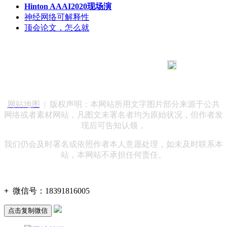
Hinton AAAI2020现场演
神经网络可解释性
顶会论文，怎么就
183 9181 6005
客服热线：
客服QQ：10014803 公司地址：陕西省咸阳市秦都区世纪大
道华宇双子星A座 法律顾问：陕西润丰律师事务所
网站地图
| 版权声明：本网站所用文字图片部分来源于公共
网络或者素材网站，凡图文未署名者均为原始状况，但作者发
现后可告知认领，
我们仍会及时署名或依照作者本人意愿处理，如未及时联系本
站，本网站不承担任何责任。
+
微信号：
18391816005
点击复制微信