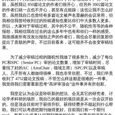
面，虽然我让 850篇论文的作者们很开心，但另外 3902篇论文
的作者们就一点也不开心，甚至有点烦躁；这也让我不怎么好
受。虽然我自己也曾经有多篇论文被声名显赫的会议录用，但
我相信我曾经收到过的拒稿通知也要比你们中大多数人更多。
所以，大家对于审稿过程、其中的不公平、随机性等等的各种
报怨，我相信我在过去的这么多年中也有和你们一样的感受。
我很感谢所有没发出报怨之声的作者们，我也会尽量回复那些
提出了质疑的声音。不过目前看来，这可能并不会改变审稿结
果。
为了减少审稿过程的随机性我做了很多努力，减少了每位
PC和SPC（Senior PC）审的论文数量，增加了审稿时间，尽
量找了好的AC（AreaChair，领域主席）/SPC/PC以及审稿
人。几乎所有人都做得很棒，我也非常欣慰。不过，我们毕竟
收到了 4752篇论文投稿，不管怎么样这都是很难的一件事。
我觉得我们需要重新思考“高评审顶会”这件事并有所创新。
我坚定认为会议是聆听新的想法、会见其它的研究者、讨
论学术科研的场所，我自己的最好的项目就是从一次会议开始
的。但是顶会目前对于获得升职、获得经费并不能起到什么帮
助。我们可以考虑把期刊做得更好。目前我们有一个期刊