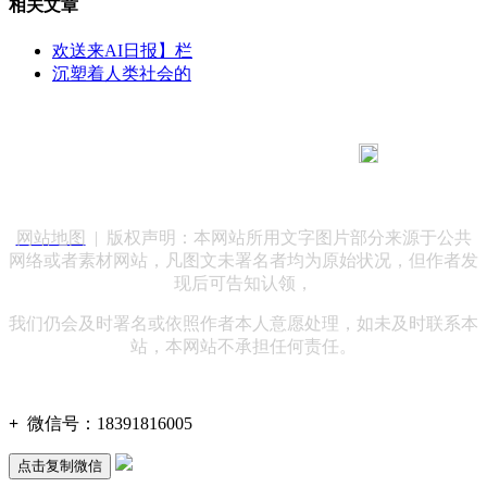
相关文章
欢送来AI日报】栏
沉塑着人类社会的
183 9181 6005
客服热线：
客服QQ：10014803 公司地址：陕西省咸阳市秦都区世纪大
道华宇双子星A座 法律顾问：陕西润丰律师事务所
网站地图
| 版权声明：本网站所用文字图片部分来源于公共
网络或者素材网站，凡图文未署名者均为原始状况，但作者发
现后可告知认领，
我们仍会及时署名或依照作者本人意愿处理，如未及时联系本
站，本网站不承担任何责任。
+
微信号：
18391816005
点击复制微信