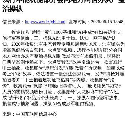
治操纵
信息来源：
http://www.lzfybl.com
| 发布时间：2026-06-15 18:48
收集账号“楚晴”“黄仙1000芬挑和”AI生成“妊妇哭诉丈夫
施行军事使命，三、操纵AI涉甲士物。认知，网平易近认
知。2026年收集涉军生态管理专项步履启动以来，涉军噱头为
增高保健品告白营销。求点赞”视频，戎行本能机能部分会同
地方网信办从严整治操纵AI制做发布涉军虚假消息，现将部
门典型案例传递如下。求点赞转发”故事引流起号。损害戎行
甲士抽象。收集账号“厚积薄发”AI制做着军拆视频，如愿以偿
考上军校”故事，依法措置一批违法违规账号。发布“持枪对准
拍摄者并”“甲士抱着建功证书热舞”等内容。收集账号“洺
锋”、收集账号“疯惨”AI制做旧事讲话人、“最飞翔员”等戎行
人员的恶搞视频吸粉引流，收集账号“大龙麻麻”“艳子”AI生
成“孩子吃了补品后个头长高了，一、操纵AI虚假涉军故事。
损害戎行抽象问题，操纵AI合成涉军粗俗视频。
来源：中国互联网信息中心