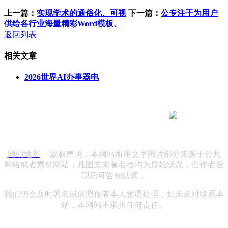
上一篇：
实现学术的通俗化、可视
下一篇：
公专注于为用户
供给各行业海量精彩Word模板、
返回列表
相关文章
2026世界AI办事器电
183 9181 6005
客服热线：
客服QQ：10014803 公司地址：陕西省咸阳市秦都区世纪大
道华宇双子星A座 法律顾问：陕西润丰律师事务所
网站地图
| 版权声明：本网站所用文字图片部分来源于公共
网络或者素材网站，凡图文未署名者均为原始状况，但作者发
现后可告知认领，
我们仍会及时署名或依照作者本人意愿处理，如未及时联系本
站，本网站不承担任何责任。