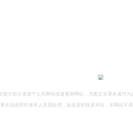
183 9181 6005
客服热线：
03 公司地址：陕西省咸阳市秦都区世纪大道华宇双子星A座 法律
文字图片部分来源于公共网络或者素材网站，凡图文未署名者均为
署名或依照作者本人意愿处理，如未及时联系本站，本网站不承