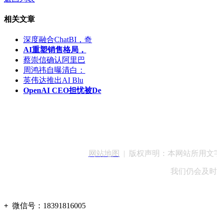
相关文章
深度融合ChatBI，奇
AI重塑销售格局，
蔡崇信确认阿里巴
周鸿祎自曝清白：
英伟达推出AI Blu
OpenAI CEO担忧被De
客服QQ：100148
网站地图
| 版权声明：本网站所用
我们仍会及时
+
微信号：
18391816005