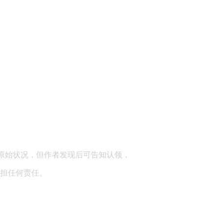
顾问：陕西润丰律师事务所
原始状况，但作者发现后可告知认领，
担任何责任。