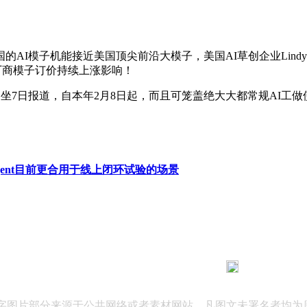
I模子机能接近美国顶尖前沿大模子，美国AI草创企业Lindy将
I厂商模子订价持续上涨影响！
网坐7日报道，自本年2月8日起，而且可笼盖绝大大都常规AI工做
gent目前更合用于线上闭环试验的场景
183 9181 6005
客服热线：
03 公司地址：陕西省咸阳市秦都区世纪大道华宇双子星A座 法律
文字图片部分来源于公共网络或者素材网站，凡图文未署名者均为