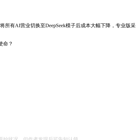
所有AI营业切换至DeepSeek模子后成本大幅下降，专业版采
使命？
顾问：陕西润丰律师事务所
原始状况，但作者发现后可告知认领，