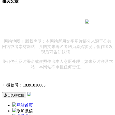
相关文章
183 9181 6005
客服热线：
客服QQ：10014803 公司地址：陕西省咸阳市秦都区世纪大
道华宇双子星A座 法律顾问：陕西润丰律师事务所
网站地图
| 版权声明：本网站所用文字图片部分来源于公共
网络或者素材网站，凡图文未署名者均为原始状况，但作者发
现后可告知认领，
我们仍会及时署名或依照作者本人意愿处理，如未及时联系本
站，本网站不承担任何责任。
+
微信号：
18391816005
点击复制微信
网站首页
添加微信