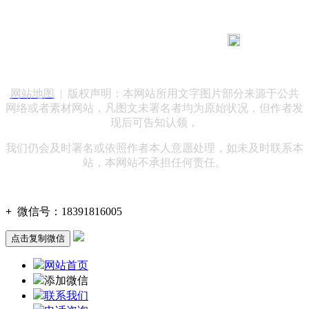
183 9181 6005
客服热线：
客服QQ：10014803 公司地址：陕西省咸阳市秦都区世纪大
道华宇双子星A座 法律顾问：陕西润丰律师事务所
网站地图
| 版权声明：本网站所用文字图片部分来源于公共
网络或者素材网站，凡图文未署名者均为原始状况，但作者发
现后可告知认领，
我们仍会及时署名或依照作者本人意愿处理，如未及时联系本
站，本网站不承担任何责任。
+
微信号：
18391816005
点击复制微信
网站首页
添加微信
联系我们