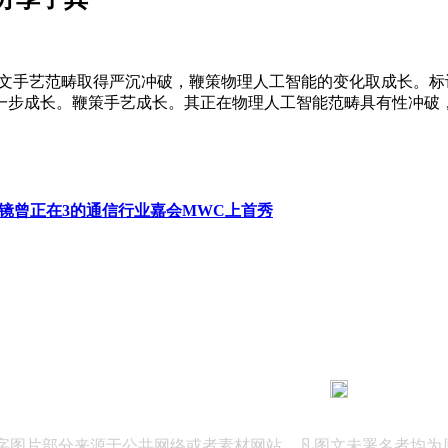
手艺范畴取得严沉冲破，鞭策物理人工智能的变化取成长。标记着Vi
一步成长。鞭策手艺成长。其正在物理人工智能范畴具有性冲破
眼镜曾正在3的通信行业嘉会MWC上首秀
183 9181 6005
客服热线：
03 公司地址：陕西省咸阳市秦都区世纪大道华宇双子星A座 法律
文字图片部分来源于公共网络或者素材网站，凡图文未署名者均为