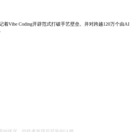
be Coding开辟范式打破手艺壁垒。并对跨越120万个由AI
，
顾问：陕西润丰律师事务所
原始状况，但作者发现后可告知认领，