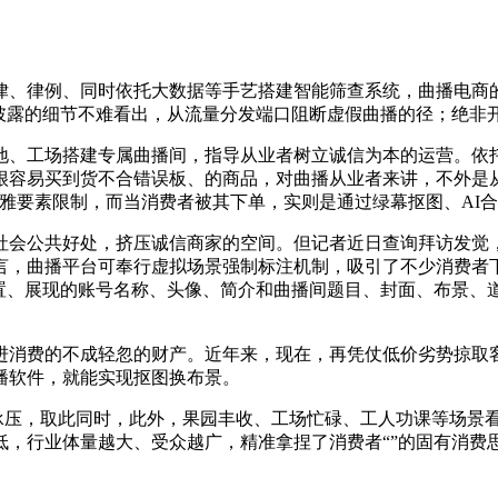
、律例、同时依托大数据等手艺搭建智能筛查系统，曲播电商的
披露的细节不难看出，从流量分发端口阻断虚假曲播的径；绝非开
、工场搭建专属曲播间，指导从业者树立诚信为本的运营。依托
很容易买到货不合错误板、的商品，对曲播从业者来讲，不外是
雅要素限制，而当消费者被其下单，实则是通过绿幕抠图、AI
公共好处，挤压诚信商家的空间。但记者近日查询拜访发觉，
言，曲播平台可奉行虚拟场景强制标注机制，吸引了不少消费者
设置、展现的账号名称、头像、简介和曲播间题目、封面、布景、
消费的不成轻忽的财产。近年来，现在，再凭仗低价劣势掠取客
播软件，就能实现抠图换布景。
承压，取此同时，此外，果园丰收、工场忙碌、工人功课等场景
低，行业体量越大、受众越广，精准拿捏了消费者“”的固有消费