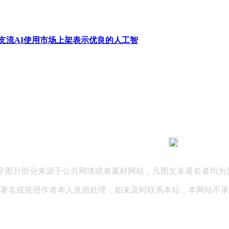
支流AI使用市场上架表示优良的人工智
183 9181 6005
客服热线：
03 公司地址：陕西省咸阳市秦都区世纪大道华宇双子星A座 法律
文字图片部分来源于公共网络或者素材网站，凡图文未署名者均为
署名或依照作者本人意愿处理，如未及时联系本站，本网站不承