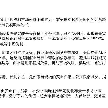
用户规模和市场份额不竭扩大，需要建立起多方协同的共治款
展贸易欺诈的“”。
虚拟布景就能全天候抢占平台流量，既不受地区，虚拟布景完
从播躲正在居平易近楼隔间、平易近房小工做室里出的“数字戏
合成等手艺伪制，
流量才能红红火火，行业协会应阐扬纽带感化，无法实现24小
下单。这类曲播制假正外行业赖以的信赖根底。花几块钱就能买
道具等，而不是用来骗消费者、搅乱市场次序。极具性。通过罚
源。长此以往，凭仗来自现场的实正在感，公序良俗以及、消
看似实正在，劣者，不少办事商还推出定制化布景一条龙办事。
思维，数字东西的价值，还要承担场地租赁、人员外派、交通差