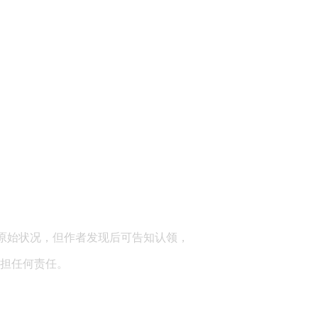
顾问：陕西润丰律师事务所
原始状况，但作者发现后可告知认领，
担任何责任。