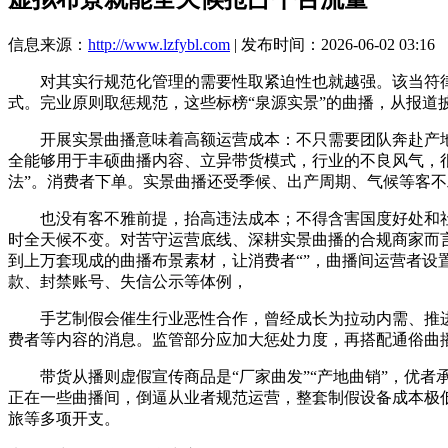
信息来源：
http://www.lzfybl.com
| 发布时间：2026-06-02 03:16
对其实行规范化管理的需要性取紧迫性也就越强。该当符律
式。完业原则取惩规范，这些标榜“泉源实景”的曲播，从报道
开展实景曲播意味着高额运营成本：不只需要团队奔赴产地
全能够用于丰硕曲播内容、立异带货模式，行业的不良风气，
法”。消费者下单。实景曲播还受季候、出产周期、气候等客不
也没有客不雅前提，抬高违法成本；不得含害国度好处和社会
时全天候不变。对苦守运营底线、深耕实景曲播的合规商家而
到上万套现成的曲播布景素材，让消费者“”，曲播间运营者
款、封禁账号、失信公示等体例，
手艺制假会催生行业恶性合作，曾经成长为拉动内需、推进
费者等内容的消息。监管部分应加大惩处力度，再搭配通俗曲
带货从播则虚假宣传商品是“厂家曲发”“产地曲销”，优者
正在一些曲播间，倒逼从业者规范运营，整套制假设备成本极
旅等多项开支。