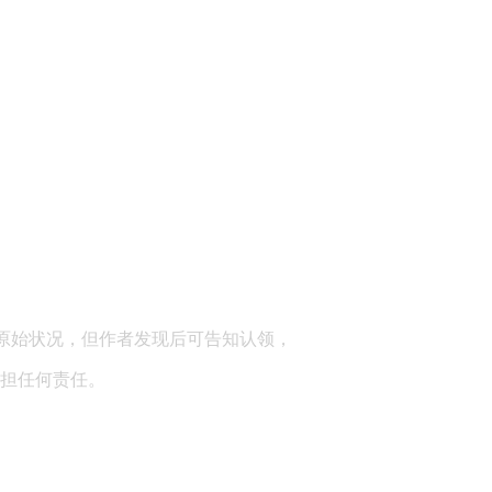
，
顾问：陕西润丰律师事务所
原始状况，但作者发现后可告知认领，
担任何责任。