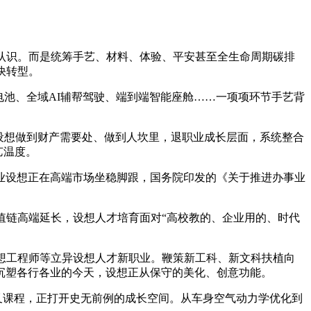
认识。而是统筹手艺、材料、体验、平安甚至全生命周期碳排
快转型。
电池、全域AI辅帮驾驶、端到端智能座舱……一项项环节手艺背
设想做到财产需要处、做到人坎里，退职业成长层面，系统整合
艺温度。
设想正在高端市场坐稳脚跟，国务院印发的《关于推进办事业
链高端延长，设想人才培育面对“高校教的、企业用的、时代
想工程师等立异设想人才新职业。鞭策新工科、新文科扶植向
沉塑各行各业的今天，设想正从保守的美化、创意功能。
叉课程，正打开史无前例的成长空间。从车身空气动力学优化到