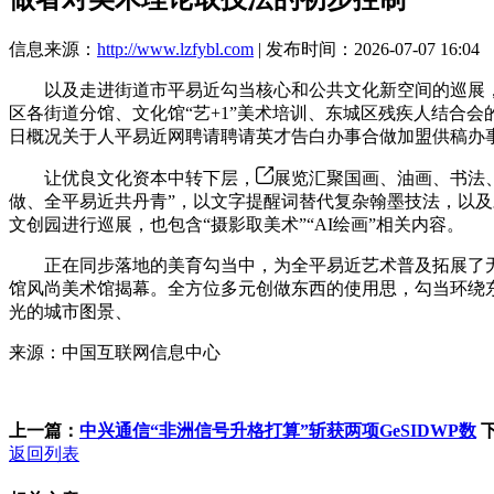
信息来源：
http://www.lzfybl.com
| 发布时间：2026-07-07 16:04
以及走进街道市平易近勾当核心和公共文化新空间的巡展，此外，每天
区各街道分馆、文化馆“艺+1”美术培训、东城区残疾人结合
日概况关于人平易近网聘请聘请英才告白办事合做加盟供稿办
让优良文化资本中转下层，
展览汇聚国画、油画、书法、
做、全平易近共丹青”，以文字提醒词替代复杂翰墨技法，以及
文创园进行巡展，也包含“摄影取美术”“AI绘画”相关内容。
正在同步落地的美育勾当中，为全平易近艺术普及拓展了无效
馆风尚美术馆揭幕。全方位多元创做东西的使用思，勾当环绕
光的城市图景、
来源：中国互联网信息中心
上一篇：
中兴通信“非洲信号升格打算”斩获两项GeSIDWP数
返回列表