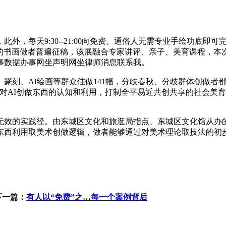
9:30--21:00向免费。通俗人无需专业手绘功底即可完成创
会的书画做者普遍征稿，该展融合专家讲评、亲子、美育课程，本
事数据办事网坐声明网坐律师消息联系我。
篆刻、AI绘画等群众佳做141幅，分歧春秋、分歧群体创做者
对AI创做东西的认知和利用，打制全平易近共创共享的社会美
的实践径。由东城区文化和旅逛局指点、东城区文化馆从办的
东西利用取美术创做逻辑，做者能够通过对美术理论取技法的初
下一篇：
有人以“免费”之…每一个案例背后