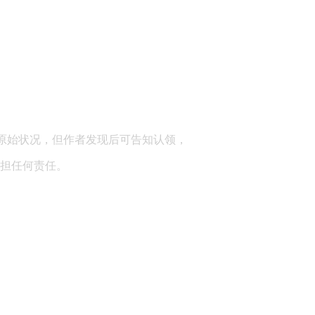
顾问：陕西润丰律师事务所
原始状况，但作者发现后可告知认领，
担任何责任。