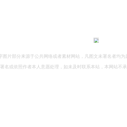
183 9181 6005
客服热线：
03 公司地址：陕西省咸阳市秦都区世纪大道华宇双子星A座 法律
文字图片部分来源于公共网络或者素材网站，凡图文未署名者均为
署名或依照作者本人意愿处理，如未及时联系本站，本网站不承