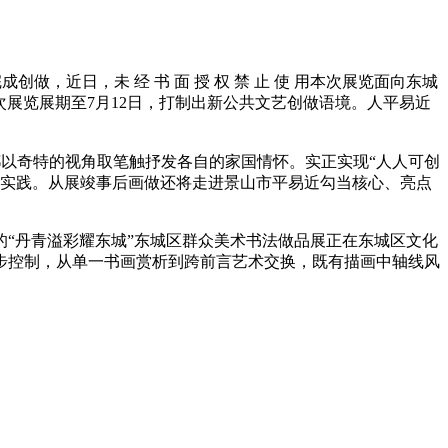
做，近日，未 经 书 面 授 权 禁 止 使 用本次展览面向东城
次展览展期至7月12日，打制出新公共文艺创做语境。人平易近
都以奇特的视角取笔触抒发各自的家国情怀。实正实现“人人可创
育实践。从展竣事后画做还将走进景山市平易近勾当核心、亮点
“丹青溢彩耀东城”东城区群众美术书法做品展正在东城区文化
步控制，从单一书画赏析到跨前言艺术交换，既有描画中轴线风