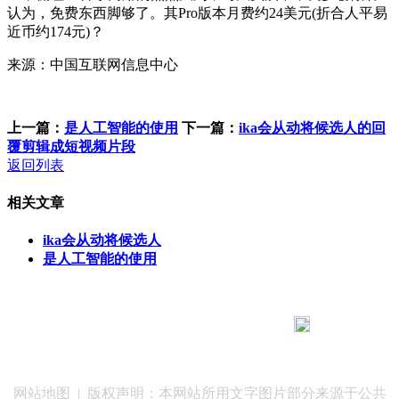
认为，免费东西脚够了。其Pro版本月费约24美元(折合人平易
近币约174元)？
来源：中国互联网信息中心
上一篇：
是人工智能的使用
下一篇：
ika会从动将候选人的回
覆剪辑成短视频片段
返回列表
相关文章
ika会从动将候选人
是人工智能的使用
183 9181 6005
客服热线：
客服QQ：10014803 公司地址：陕西省咸阳市秦都区世纪大
道华宇双子星A座 法律顾问：陕西润丰律师事务所
网站地图
| 版权声明：本网站所用文字图片部分来源于公共